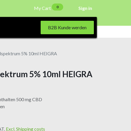
0
My Cart
Sign in
B2B Kunde werden
spektrum 5% 10ml HEIGRA
pektrum 5% 10ml HEIGRA
nthalten 500 mg CBD
fen
VAT.
Excl. Shipping costs