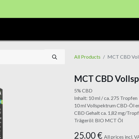
CBD PRODUKTE
Shop
Registrierung Shop Haid
All Products
MCT CBD Voll
MCT CBD Volls
5% CBD
Inhalt: 10 ml / ca. 275 Tropfen
10 ml Vollspektrum CBD-Öl e
CBD Gehalt ca. 1,82 mg/Trop
Trägeröl: BIO MCT Öl
25.00
€
All prices incl. 