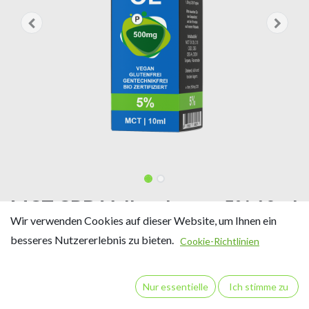
MCT CBD Vollspektrum 5% 10ml
Wir verwenden Cookies auf dieser Website, um Ihnen ein
HEIGRA
besseres Nutzererlebnis zu bieten.
Cookie-Richtlinien
5% CBD
Inhalt: 10 ml / ca. 275 Tropfen
Nur essentielle
Ich stimme zu
10 ml Vollspektrum CBD-Öl enthalten 500 mg CBD
CBD Gehalt ca. 1,82 mg/Tropfen