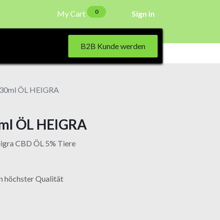
0
My Cart
Sign in
B2B Kunde werden
 30ml ÖL HEIGRA
ml ÖL HEIGRA
eigra CBD ÖL 5% Tiere
n höchster Qualität