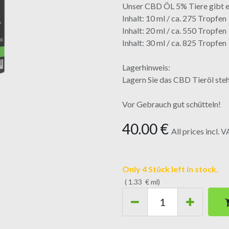
Unser CBD ÖL 5% Tiere gibt es
Inhalt: 10 ml / ca. 275 Tropfen
Inhalt: 20 ml / ca. 550 Tropfen
Inhalt: 30 ml / ca. 825 Tropfen
Lagerhinweis:
Lagern Sie das CBD Tieröl steh
Vor Gebrauch gut schütteln!
40.00
€
All prices incl. 
Only 4 Stück left in stock.
(
1.33
€
ml
)