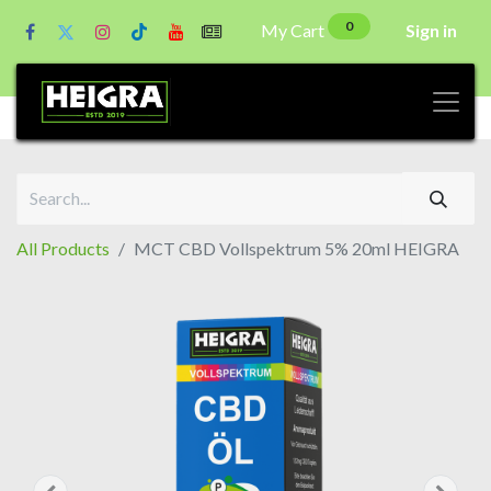
0
My Cart
Sign in
All Products
MCT CBD Vollspektrum 5% 20ml HEIGRA