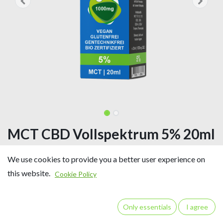
MCT CBD Vollspektrum 5% 20ml
HEIGRA
We use cookies to provide you a better user experience on
5% CBD
this website.
Cookie Policy
Inhalt: 20 ml / ca. 550 Tropfen
20 ml Vollspektrum CBD-Öl enthalten 1000 mg CBD
CBD Gehalt ca. 1,82 mg/Tropfen
Only essentials
I agree
Trägeröl: BIO MCT Öl