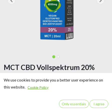
MCT CBD Vollspektrum 20%
20ml HEIGRA
We use cookies to provide you a better user experience on
20% CBD
this website.
Cookie Policy
Inhalt: 20 ml / ca. 550 Tropfen
20 ml Vollspektrum CBD-Öl enthalten 4000 mg CBD
CBD Gehalt ca. 7,26 mg/Tropfen
Only essentials
I agree
Trägeröl: BIO MCT Öl