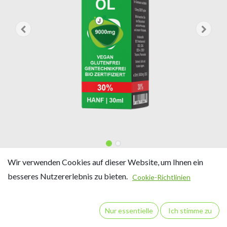
VOLLSPEKTRUM 30% 30ml CBD
Wir verwenden Cookies auf dieser Website, um Ihnen ein
besseres Nutzererlebnis zu bieten.
ÖL HEIGRA
Cookie-Richtlinien
30% CBD
Nur essentielle
Ich stimme zu
Inhalt: 30 ml / ca. 825 Tropfen
30 ml Vollspektrum CBD-Öl enthalten 9000 mg CBD