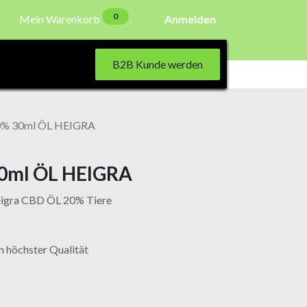
0
Mein Warenkorb
Anmelden
B2B Kunde werden
0% 30ml ÖL HEIGRA
0ml ÖL HEIGRA
eigra CBD ÖL 20% Tiere
n höchster Qualität