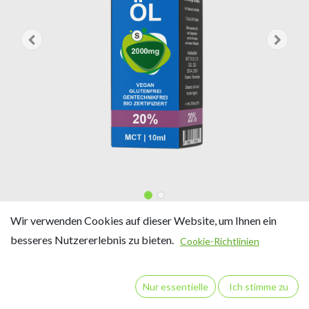
MCT CBD Vollspektrum 20%
Wir verwenden Cookies auf dieser Website, um Ihnen ein
besseres Nutzererlebnis zu bieten.
10ml HEIGRA
Cookie-Richtlinien
20% CBD
Nur essentielle
Ich stimme zu
Inhalt: 10 ml / ca. 275 Tropfen
20 ml Vollspektrum CBD-Öl enthalten 2000 mg CBD