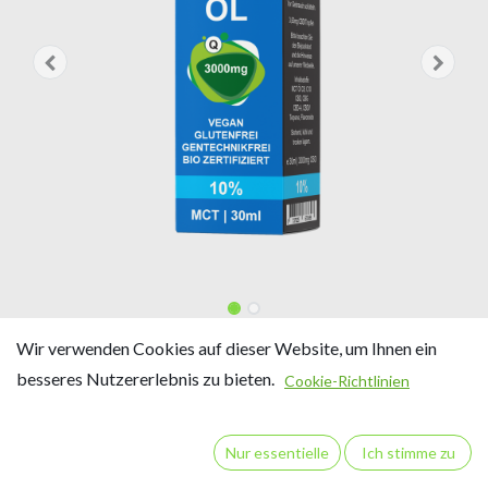
MCT CBD Vollspektrum 10%
Wir verwenden Cookies auf dieser Website, um Ihnen ein
besseres Nutzererlebnis zu bieten.
30ml HEIGRA
Cookie-Richtlinien
10% CBD
Nur essentielle
Ich stimme zu
Inhalt: 30 ml / ca. 825 Tropfen
30 ml Vollspektrum CBD-Öl enthalten 3000 mg CBD