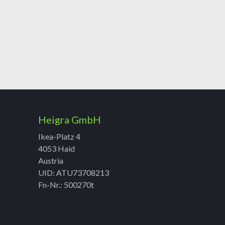
Heigra GmbH
Ikea-Platz 4
4053 Haid
Austria
UID: ATU73708213
Fn-Nr.: 500270t