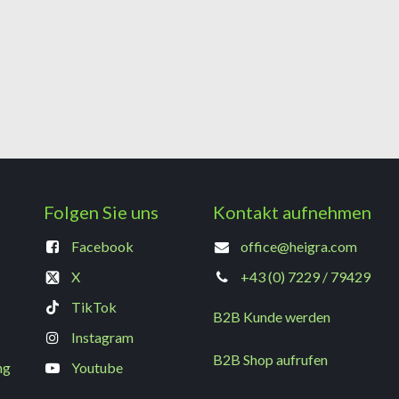
Folgen Sie uns
Kontakt aufnehmen
Facebook
office@heigra.com
X
+43 (0) 7229 / 79429
TikTok
B2B Kunde werden
Instagram
B2B Shop aufrufen
ng
Youtube