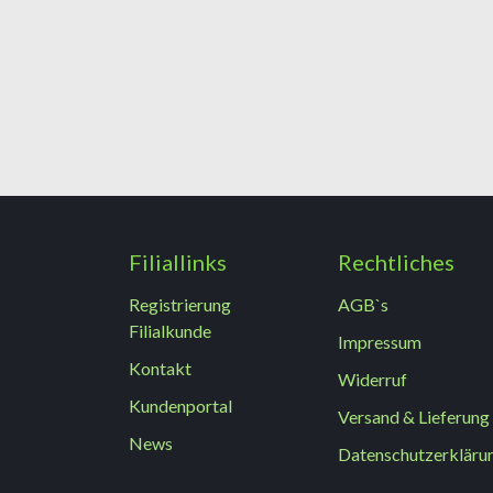
Filiallinks
Rechtliches
Registrierung
AGB`s
Filialkunde
Impressum
Kontakt
Widerruf
Kundenportal
Versand & Lieferung
News
Datenschutzerkläru