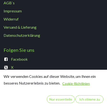
AGB`s
Impressum
Widerruf
Versand & Lieferung
Datenschutzerklärung
Folgen Sie uns
Facebook
X
TikTok
Wir verwenden Cookies auf dieser Website, um Ihnen ein
besseres Nutzererlebnis zu bieten.
Instagram
Cookie-Richtlinien
Youtube
Nur essentielle
Ich stimme zu
Kontakt aufnehmen