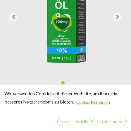
VOLLSPEKTRUM 10% 10ml CBD
Wir verwenden Cookies auf dieser Website, um Ihnen ein
besseres Nutzererlebnis zu bieten.
ÖL HEIGRA
Cookie-Richtlinien
10% CBD
Nur essentielle
Ich stimme zu
Inhalt: 10 ml / ca. 275 Tropfen
10 ml Vollspektrum CBD-Öl enthalten 1000 mg CBD