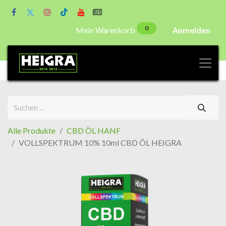
0
Mein Warenkorb
Anmelden
Alle Produkte
CBD ÖL HANF
VOLLSPEKTRUM 10% 10ml CBD ÖL HEIGRA