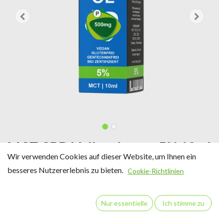
MCT CBD Vollspektrum 5% 10ml
Wir verwenden Cookies auf dieser Website, um Ihnen ein
HEIGRA
besseres Nutzererlebnis zu bieten.
Cookie-Richtlinien
5% CBD
Inhalt: 10 ml / ca. 275 Tropfen
Nur essentielle
Ich stimme zu
10 ml Vollspektrum CBD-Öl enthalten 500 mg CBD
CBD Gehalt ca. 1,82 mg/Tropfen