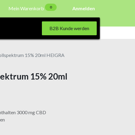
0
Mein Warenkorb
Anmelden
B2B Kunde werden
llspektrum 15% 20ml HEIGRA
pektrum 15% 20ml
nthalten 3000 mg CBD
fen