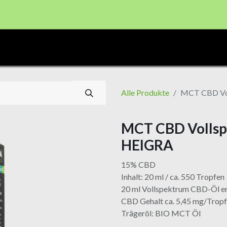
CBD PRODUKTE
Shop
Registrierung Shop Haid
Alle Produkte
MCT CBD Vo
MCT CBD Volls
HEIGRA
15% CBD
Inhalt: 20 ml / ca. 550 Tropfen
20 ml Vollspektrum CBD-Öl e
CBD Gehalt ca. 5,45 mg/Trop
Trägeröl: BIO MCT Öl