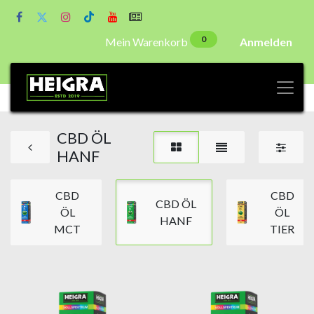
0
Mein Warenkorb
Anmelden
CBD ÖL
HANF
CBD
CBD
CBD ÖL
ÖL
ÖL
HANF
MCT
TIER