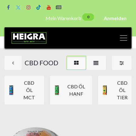
0
Mein Warenkorb
Anmelden
CBD FOOD
CBD
CBD
CBD ÖL
ÖL
ÖL
HANF
MCT
TIER