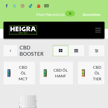
0
Mein Warenkorb
Anmelden
CBD
BOOSTER
CBD
CBD
CBD ÖL
ÖL
ÖL
HANF
MCT
TIER