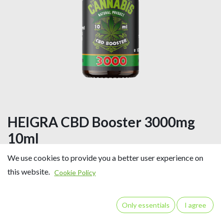
HEIGRA CBD Booster 3000mg
10ml
Unser Booster kann mit jedem Handelsüblichen Liquid
We use cookies to provide you a better user experience on
gemischt werden. So hat der Dampfer sein gewohntes
this website.
Cookie Policy
Lieblingsliquid und kann bei Bedarf den CBD Booster direkt
im Tank dazu mischen.
Only essentials
I agree
Der Kauf von Standardliquids mit CBD ist meist unvorteilhaft